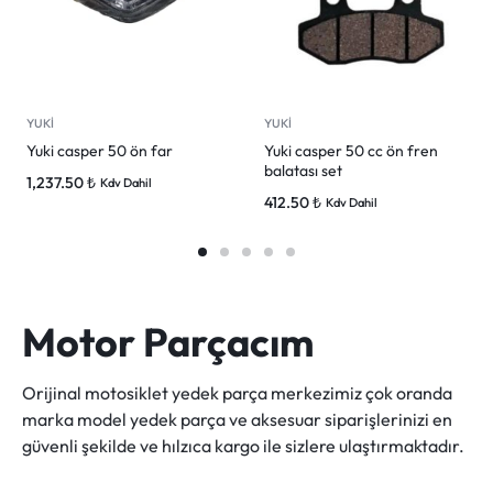
YUKİ
YUKİ
Yuki casper 50 ön far
Yuki casper 50 cc ön fren
balatası set
1,237.50
₺
Kdv Dahil
412.50
₺
Kdv Dahil
Motor Parçacım
Orijinal motosiklet yedek parça merkezimiz çok oranda
marka model yedek parça ve aksesuar siparişlerinizi en
güvenli şekilde ve hılzıca kargo ile sizlere ulaştırmaktadır.