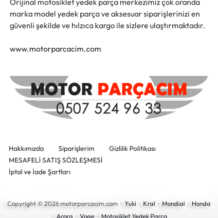
Orijinal motosiklet yedek parça merkezimiz çok oranda
marka model yedek parça ve aksesuar siparişlerinizi en
güvenli şekilde ve hılzıca kargo ile sizlere ulaştırmaktadır.
www.motorparcacim.com
Hakkımızda
Siparişlerim
Gizlilik Politikası
MESAFELİ SATIŞ SÖZLEŞMESİ
İptal ve İade Şartları
Copyright © 2026 motorparcacim.com ·
Yuki
·
Kral
·
Mondial
·
Honda
·
Arora
·
Voge
·
Motosiklet Yedek Parça