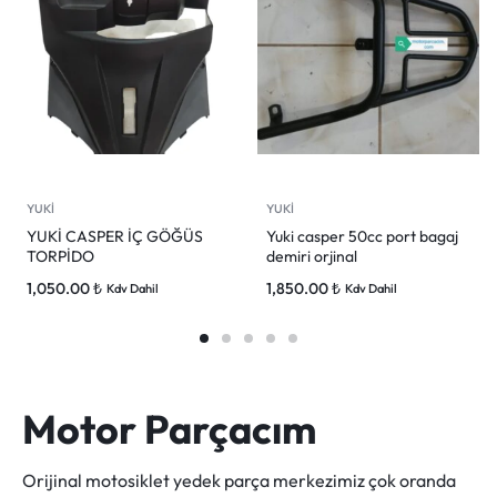
YUKİ
YUKİ
YUKİ CASPER İÇ GÖĞÜS
Yuki casper 50cc port bagaj
TORPİDO
demiri orjinal
1,050.00
₺
1,850.00
₺
Kdv Dahil
Kdv Dahil
Motor Parçacım
Orijinal motosiklet yedek parça merkezimiz çok oranda