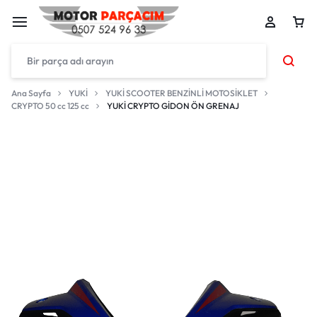
Ana Sayfa
YUKİ
YUKİ SCOOTER BENZİNLİ MOTOSİKLET
CRYPTO 50 cc 125 cc
YUKİ CRYPTO GİDON ÖN GRENAJ