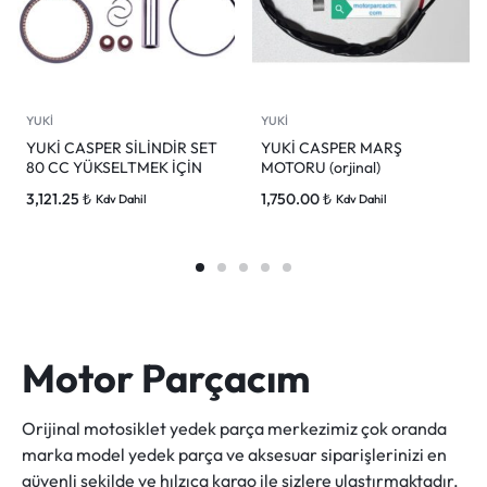
YUKİ
YUKİ
YUKİ CASPER SİLİNDİR SET
YUKİ CASPER MARŞ
80 CC YÜKSELTMEK İÇİN
MOTORU (orjinal)
3,121.25
₺
1,750.00
₺
Kdv Dahil
Kdv Dahil
Motor Parçacım
Orijinal motosiklet yedek parça merkezimiz çok oranda
marka model yedek parça ve aksesuar siparişlerinizi en
güvenli şekilde ve hılzıca kargo ile sizlere ulaştırmaktadır.