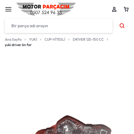
Ana Sayfa
YUKİ
CUP-VİTESLİ
DRİVER 125-150 CC
yuki driver ön far