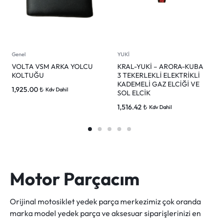
Genel
YUKİ
VOLTA VSM ARKA YOLCU
KRAL-YUKİ – ARORA-KUBA
KOLTUĞU
3 TEKERLEKLİ ELEKTRİKLİ
KADEMELİ GAZ ELCİĞİ VE
1,925.00
₺
Kdv Dahil
SOL ELCİK
1,516.42
₺
Kdv Dahil
Motor Parçacım
Orijinal motosiklet yedek parça merkezimiz çok oranda
marka model yedek parça ve aksesuar siparişlerinizi en