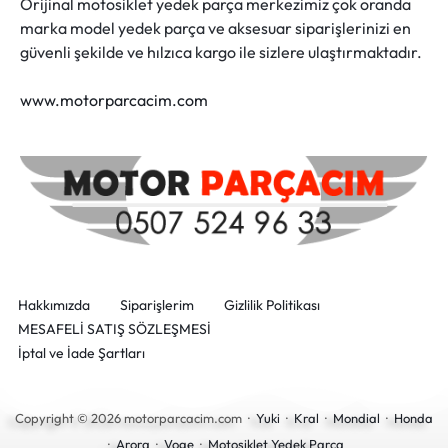
Orijinal motosiklet yedek parça merkezimiz çok oranda
marka model yedek parça ve aksesuar siparişlerinizi en
güvenli şekilde ve hılzıca kargo ile sizlere ulaştırmaktadır.
www.motorparcacim.com
Hakkımızda
Siparişlerim
Gizlilik Politikası
MESAFELİ SATIŞ SÖZLEŞMESİ
İptal ve İade Şartları
Copyright © 2026 motorparcacim.com ·
Yuki
·
Kral
·
Mondial
·
Honda
·
Arora
·
Voge
·
Motosiklet Yedek Parça