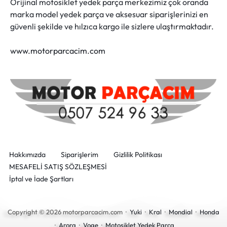
Orijinal motosiklet yedek parça merkezimiz çok oranda
marka model yedek parça ve aksesuar siparişlerinizi en
güvenli şekilde ve hılzıca kargo ile sizlere ulaştırmaktadır.
www.motorparcacim.com
Hakkımızda
Siparişlerim
Gizlilik Politikası
MESAFELİ SATIŞ SÖZLEŞMESİ
İptal ve İade Şartları
Copyright © 2026 motorparcacim.com ·
Yuki
·
Kral
·
Mondial
·
Honda
·
Arora
·
Voge
·
Motosiklet Yedek Parça