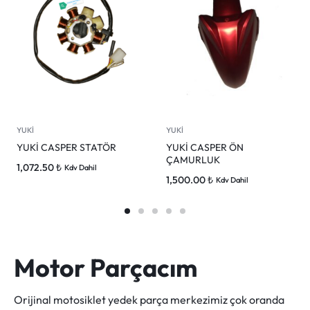
YUKİ
YUKİ
YUKİ CASPER STATÖR
YUKİ CASPER ÖN
ÇAMURLUK
1,072.50
₺
Kdv Dahil
1,500.00
₺
Kdv Dahil
Motor Parçacım
Orijinal motosiklet yedek parça merkezimiz çok oranda