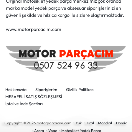
Orijinal motosiklet yedek parça merkezimiz çok oranda
marka model yedek parça ve aksesuar siparişlerinizi en
güvenli şekilde ve hılzıca kargo ile sizlere ulaştırmaktadır.
www.motorparcacim.com
Hakkımızda
Siparişlerim
Gizlilik Politikası
MESAFELİ SATIŞ SÖZLEŞMESİ
İptal ve İade Şartları
Copyright © 2026 motorparcacim.com ·
Yuki
·
Kral
·
Mondial
·
Honda
·
Arora
·
Voge
·
Motosiklet Yedek Parça