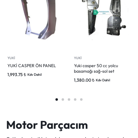
YUKİ
YUKİ
YUKİ CASPER ÖN PANEL
Yuki casper 50 cc yolcu
basamağı sağ-sol set
1,993.75
₺
Kdv Dahil
1,380.00
₺
Kdv Dahil
Motor Parçacım