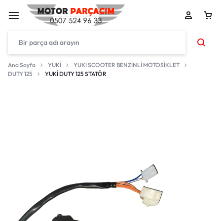
Ana Sayfa
YUKİ
YUKİ SCOOTER BENZİNLİ MOTOSİKLET
DUTY 125
YUKİ DUTY 125 STATÖR