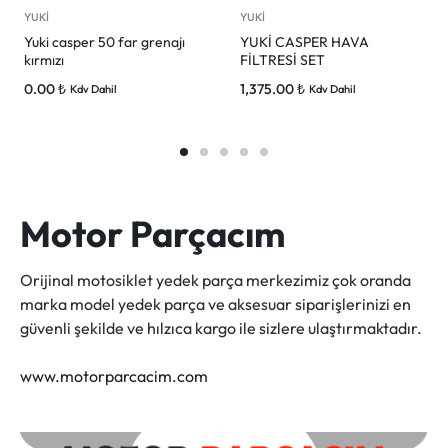
YUKİ
YUKİ
Yuki casper 50 far grenajı
YUKİ CASPER HAVA
kırmızı
FİLTRESİ SET
0.00
₺
1,375.00
₺
Kdv Dahil
Kdv Dahil
Motor Parçacım
Orijinal motosiklet yedek parça merkezimiz çok oranda
marka model yedek parça ve aksesuar siparişlerinizi en
güvenli şekilde ve hılzıca kargo ile sizlere ulaştırmaktadır.
www.motorparcacim.com