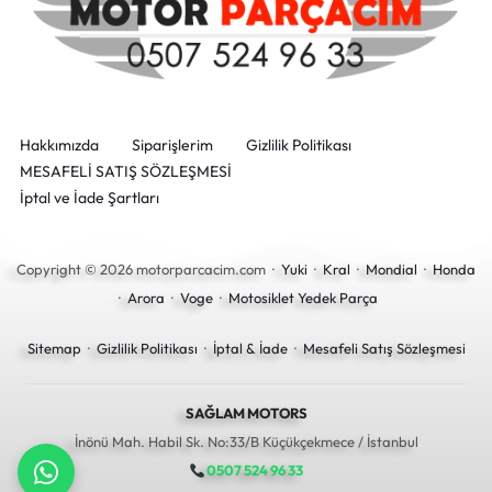
Hakkımızda
Siparişlerim
Gizlilik Politikası
MESAFELİ SATIŞ SÖZLEŞMESİ
İptal ve İade Şartları
Copyright © 2026 motorparcacim.com ·
Yuki
·
Kral
·
Mondial
·
Honda
·
Arora
·
Voge
·
Motosiklet Yedek Parça
Sitemap
·
Gizlilik Politikası
·
İptal & İade
·
Mesafeli Satış Sözleşmesi
SAĞLAM MOTORS
İnönü Mah. Habil Sk. No:33/B Küçükçekmece / İstanbul
0507 524 96 33