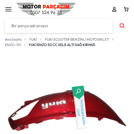
Ana Sayfa
YUKİ
YUKİ SCOOTER BENZİNLİ MOTOSİKLET
ENZO-50
YUKİ ENZO 50 CC SELE ALTI SAĞ KIRMIZI