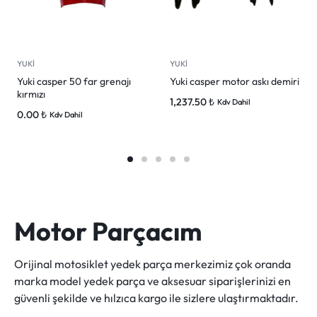
YUKİ
YUKİ
Yuki casper 50 far grenajı
Yuki casper motor askı demiri
kırmızı
1,237.50
₺
Kdv Dahil
0.00
₺
Kdv Dahil
Motor Parçacım
Orijinal motosiklet yedek parça merkezimiz çok oranda
marka model yedek parça ve aksesuar siparişlerinizi en
güvenli şekilde ve hılzıca kargo ile sizlere ulaştırmaktadır.