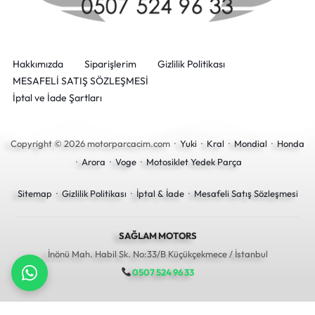
Hakkımızda
Siparişlerim
Gizlilik Politikası
MESAFELİ SATIŞ SÖZLEŞMESİ
İptal ve İade Şartları
Copyright © 2026 motorparcacim.com ·
Yuki
·
Kral
·
Mondial
·
Honda
·
Arora
·
Voge
·
Motosiklet Yedek Parça
Sitemap
·
Gizlilik Politikası
·
İptal & İade
·
Mesafeli Satış Sözleşmesi
SAĞLAM MOTORS
İnönü Mah. Habil Sk. No:33/B Küçükçekmece / İstanbul
0507 524 96 33