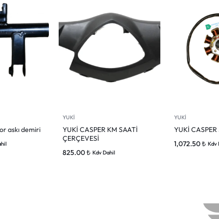
YUKİ
YUKİ
or askı demiri
YUKİ CASPER KM SAATİ
YUKİ CASPER
ÇERÇEVESİ
1,072.50
₺
hil
Kdv 
825.00
₺
Kdv Dahil