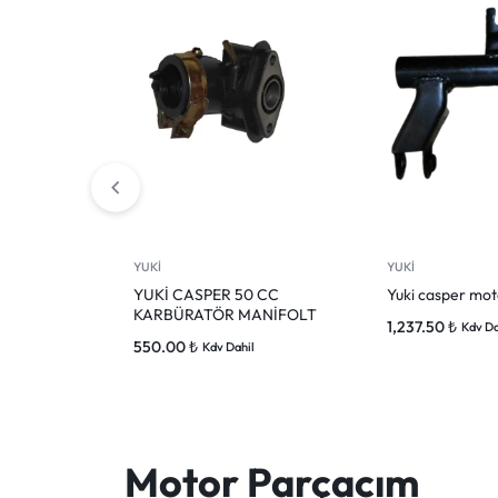
YUKİ
YUKİ
YUKİ CASPER 50 CC
Yuki casper mot
KARBÜRATÖR MANİFOLT
1,237.50
₺
Kdv Da
550.00
₺
Kdv Dahil
Motor Parçacım