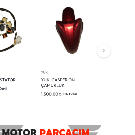
YUKİ
YUKİ
 STATÖR
YUKİ CASPER ÖN
YUKİ CASPE
ÇAMURLUK
KORUMA PLA
Dahil
1,500.00
₺
850.00
₺
Kdv Dahil
Kdv 