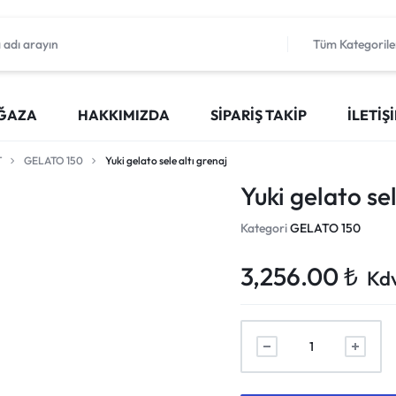
Tüm Kategorile
ĞAZA
HAKKIMIZDA
SIPARIŞ TAKIP
İLETIŞ
T
GELATO 150
Yuki gelato sele altı grenaj
Yuki gelato sel
Kategori
GELATO 150
3,256.00
₺
Kdv