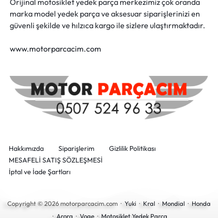
Orijinal motosiklet yedek parça merkezimiz çok oranda
marka model yedek parça ve aksesuar siparişlerinizi en
güvenli şekilde ve hılzıca kargo ile sizlere ulaştırmaktadır.
www.motorparcacim.com
Hakkımızda
Siparişlerim
Gizlilik Politikası
MESAFELİ SATIŞ SÖZLEŞMESİ
İptal ve İade Şartları
Copyright © 2026 motorparcacim.com ·
Yuki
·
Kral
·
Mondial
·
Honda
·
Arora
·
Voge
·
Motosiklet Yedek Parça