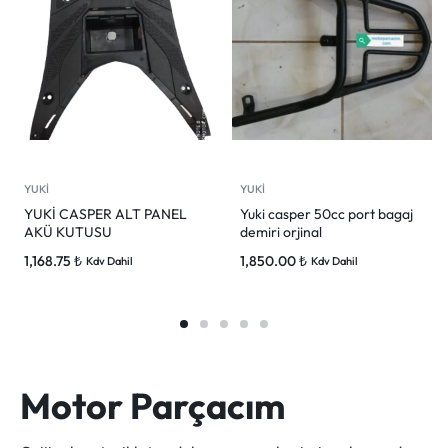
YUKİ
YUKİ
YUKİ CASPER ALT PANEL
Yuki casper 50cc port bagaj
AKÜ KUTUSU
demiri orjinal
1,168.75
₺
1,850.00
₺
Kdv Dahil
Kdv Dahil
Motor Parçacım