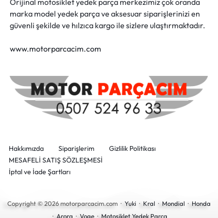
Orijinal motosiklet yedek parça merkezimiz çok oranda
marka model yedek parça ve aksesuar siparişlerinizi en
güvenli şekilde ve hılzıca kargo ile sizlere ulaştırmaktadır.
www.motorparcacim.com
Hakkımızda
Siparişlerim
Gizlilik Politikası
MESAFELİ SATIŞ SÖZLEŞMESİ
İptal ve İade Şartları
Copyright © 2026 motorparcacim.com ·
Yuki
·
Kral
·
Mondial
·
Honda
·
Arora
·
Voge
·
Motosiklet Yedek Parça