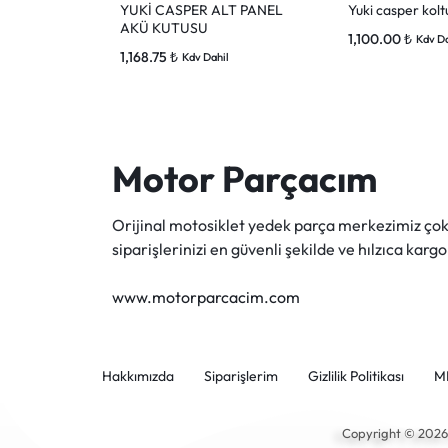
YUKİ CASPER ALT PANEL
Yuki casper koltu
AKÜ KUTUSU
1,100.00
₺
Kdv Da
1,168.75
₺
Kdv Dahil
Motor Parçacım
Orijinal motosiklet yedek parça merkezimiz ç
siparişlerinizi en güvenli şekilde ve hılzıca kargo
www.motorparcacim.com
Hakkımızda
Siparişlerim
Gizlilik Politikası
M
Copyright © 202