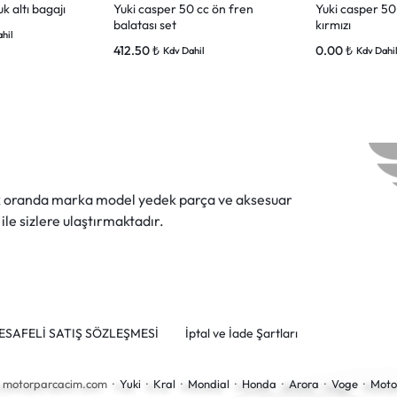
k altı bagajı
Yuki casper 50 cc ön fren
Yuki casper 50
balatası set
kırmızı
hil
412.50
₺
0.00
₺
Kdv Dahil
Kdv Dahi
ok oranda marka model yedek parça ve aksesuar
 ile sizlere ulaştırmaktadır.
ESAFELİ SATIŞ SÖZLEŞMESİ
İptal ve İade Şartları
6 motorparcacim.com ·
Yuki
·
Kral
·
Mondial
·
Honda
·
Arora
·
Voge
·
Moto