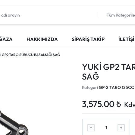
Tüm Kategorile
ĞAZA
HAKKIMIZDA
SIPARIŞ TAKIP
İLETIŞ
İ GP2 TARO SÜRÜCÜ BASAMAĞI SAĞ
YUKİ GP2 T
SAĞ
Kategori
GP-2 TARO 125CC
3,575.00
₺
Kdv