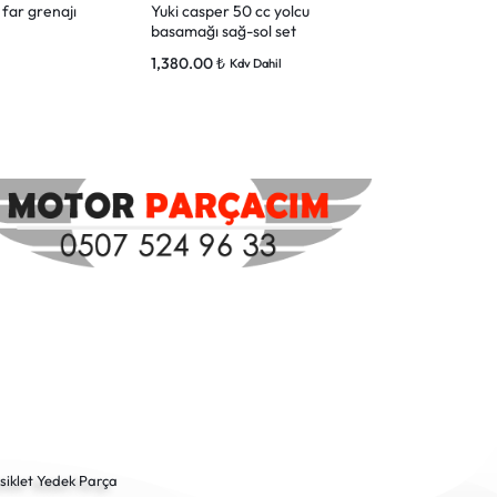
 far grenajı
Yuki casper 50 cc yolcu
YUKİ CASPE
basamağı sağ-sol set
ÇERÇEVESİ
1,380.00
₺
825.00
₺
l
Kdv Dahil
Kdv 
siklet Yedek Parça