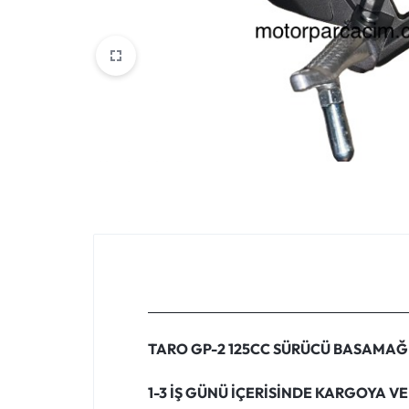
VOGE
YAMAHA
YUKI ATV
Genel
TARO GP-2 125CC SÜRÜCÜ BASAMAĞ
1-3 İŞ GÜNÜ İÇERİSİNDE KARGOYA VE