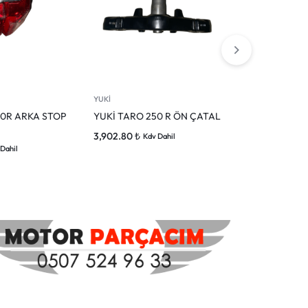
YUKİ
YUKİ
50R ARKA STOP
YUKİ TARO 250 R ÖN ÇATAL
YUKİ TARO 2
BALATASI
3,902.80
₺
Kdv Dahil
10,450.00
₺
Dahil