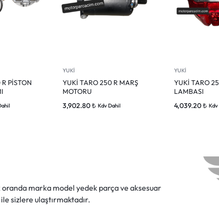
YUKİ
YUKİ
 R PİSTON
YUKİ TARO 250 R MARŞ
YUKİ TARO 2
I
MOTORU
LAMBASI
3,902.80
₺
4,039.20
₺
Dahil
Kdv Dahil
Kdv 
ok oranda marka model yedek parça ve aksesuar
 ile sizlere ulaştırmaktadır.