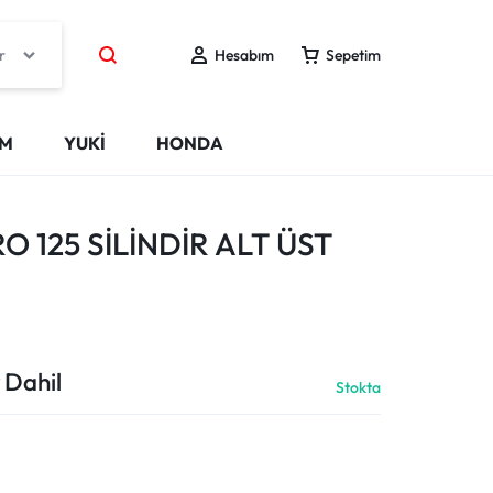
r
Hesabım
Sepetim
IM
YUKİ
HONDA
O 125 SİLİNDİR ALT ÜST
 Dahil
Stokta