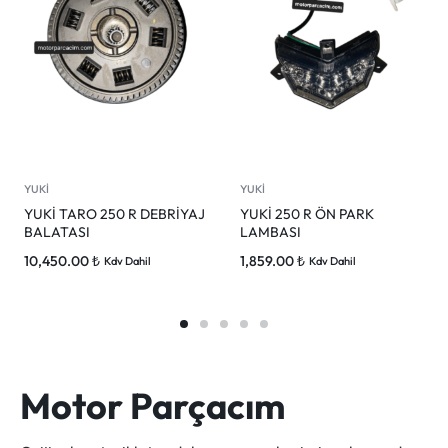
YUKİ
YUKİ
YUKİ TARO 250 R DEBRİYAJ
YUKİ 250 R ÖN PARK
BALATASI
LAMBASI
10,450.00
₺
1,859.00
₺
Kdv Dahil
Kdv Dahil
Motor Parçacım