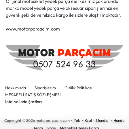
Orijinal motosiklet yedek parça merkezimiz çok oranda
marka model yedek parça ve aksesuar siparişlerinizi en
güvenli şekilde ve hılzıca kargo ile sizlere ulaştırmaktadır.
www.motorparcacim.com
Hakkımızda
Siparişlerim
Gizlilik Politikası
MESAFELİ SATIŞ SÖZLEŞMESİ
İptal ve İade Şartları
Copyright © 2026 motorparcacim.com ·
Yuki
·
Kral
·
Mondial
·
Honda
·
Arora
·
Voge
·
Motosiklet Yedek Parça