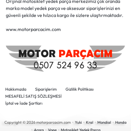
Orijinal motosiklet yedek parça merkezimiz çok oranda
marka model yedek parça ve aksesuar siparişlerinizi en
güvenli şekilde ve hılzıca kargo ile sizlere ulaştırmaktadır.
www.motorparcacim.com
Hakkımızda
Siparişlerim
Gizlilik Politikası
MESAFELİ SATIŞ SÖZLEŞMESİ
İptal ve İade Şartları
Copyright © 2026 motorparcacim.com ·
Yuki
·
Kral
·
Mondial
·
Honda
·
Arora
·
Voge
·
Motosiklet Yedek Parça