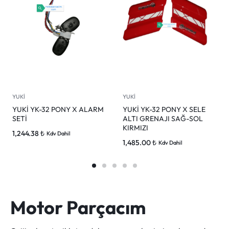
YUKİ
YUKİ
YUKİ YK-32 PONY X ALARM
YUKİ YK-32 PONY X SELE
SETİ
ALTI GRENAJI SAĞ-SOL
KIRMIZI
1,244.38
₺
Kdv Dahil
1,485.00
₺
Kdv Dahil
Motor Parçacım