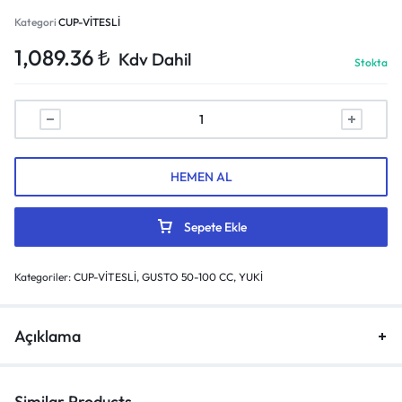
Kategori
CUP-VİTESLİ
1,089.36
₺
Kdv Dahil
Stokta
HEMEN AL
Sepete Ekle
Kategoriler:
CUP-VİTESLİ
,
GUSTO 50-100 CC
,
YUKİ
Açıklama
Similar Products