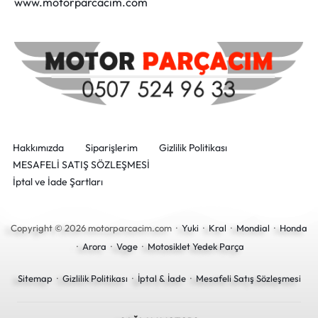
www.motorparcacim.com
Hakkımızda
Siparişlerim
Gizlilik Politikası
MESAFELİ SATIŞ SÖZLEŞMESİ
İptal ve İade Şartları
Copyright © 2026 motorparcacim.com ·
Yuki
·
Kral
·
Mondial
·
Honda
·
Arora
·
Voge
·
Motosiklet Yedek Parça
Sitemap
·
Gizlilik Politikası
·
İptal & İade
·
Mesafeli Satış Sözleşmesi