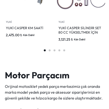
YUKİ
YUKİ
YUKİ CASPER KM SAATİ
YUKİ CASPER SİLİNDİR SET
80 CC YÜKSELTMEK İÇİN
2,475.00
₺
Kdv Dahil
3,121.25
₺
Kdv Dahil
Motor Parçacım
Orijinal motosiklet yedek parça merkezimiz çok oranda
marka model yedek parça ve aksesuar siparişlerinizi en
güvenli şekilde ve hılzıca kargo ile sizlere ulaştırmaktadır.