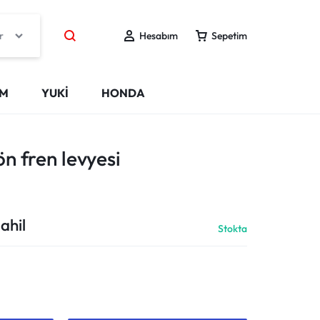
r
Hesabım
Sepetim
IM
YUKİ
HONDA
n fren levyesi
ahil
Stokta