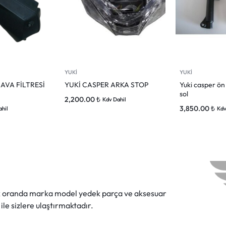
YUKİ
YUKİ
AVA FİLTRESİ
YUKİ CASPER ARKA STOP
Yuki casper ön
sol
2,200.00
₺
Kdv Dahil
3,850.00
₺
ahil
Kdv
ok oranda marka model yedek parça ve aksesuar
 ile sizlere ulaştırmaktadır.