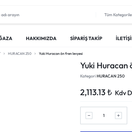
Tüm Kategorile
ĞAZA
HAKKIMIZDA
SIPARIŞ TAKIP
İLETIŞ
T
HURACAN 250
Yuki Huracan ön fren levyesi
Yuki Huracan ö
Kategori
HURACAN 250
2,113.13
₺
Kdv D