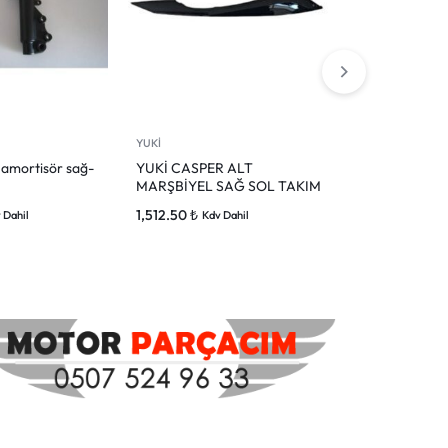
YUKİ
YUKİ
 amortisör sağ-
YUKİ CASPER ALT
Yuki casper 5
MARŞBİYEL SAĞ SOL TAKIM
basamağı sağ
1,512.50
₺
1,380.00
₺
 Dahil
Kdv Dahil
Kd