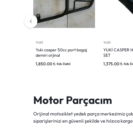
YUKİ
YUKİ
Yuki casper 50cc port bagaj
YUKİ CASPER H
demiri orjinal
SET
1,850.00
₺
1,375.00
₺
Kdv Dahil
Kdv D
Motor Parçacım
Orijinal motosiklet yedek parça merkezimiz ç
siparişlerinizi en güvenli şekilde ve hılzıca kargo