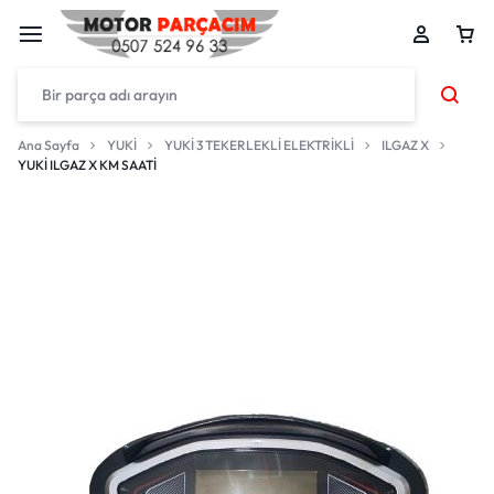
Ana Sayfa
YUKİ
YUKİ 3 TEKERLEKLİ ELEKTRİKLİ
ILGAZ X
YUKİ ILGAZ X KM SAATİ