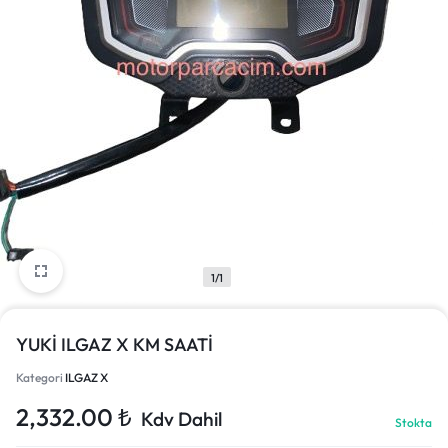
1/1
YUKİ ILGAZ X KM SAATİ
Kategori
ILGAZ X
2,332.00
₺
Kdv Dahil
Stokta