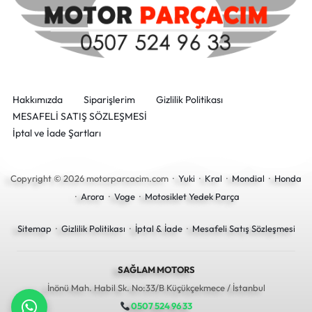
Hakkımızda
Siparişlerim
Gizlilik Politikası
MESAFELİ SATIŞ SÖZLEŞMESİ
İptal ve İade Şartları
Copyright © 2026 motorparcacim.com ·
Yuki
·
Kral
·
Mondial
·
Honda
·
Arora
·
Voge
·
Motosiklet Yedek Parça
Sitemap
·
Gizlilik Politikası
·
İptal & İade
·
Mesafeli Satış Sözleşmesi
SAĞLAM MOTORS
İnönü Mah. Habil Sk. No:33/B Küçükçekmece / İstanbul
0507 524 96 33