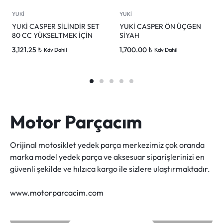
YUKİ
YUKİ
YUKİ CASPER SİLİNDİR SET
YUKİ CASPER ÖN ÜÇGEN
80 CC YÜKSELTMEK İÇİN
SİYAH
3,121.25
₺
1,700.00
₺
Kdv Dahil
Kdv Dahil
Motor Parçacım
Orijinal motosiklet yedek parça merkezimiz çok oranda
marka model yedek parça ve aksesuar siparişlerinizi en
güvenli şekilde ve hılzıca kargo ile sizlere ulaştırmaktadır.
www.motorparcacim.com