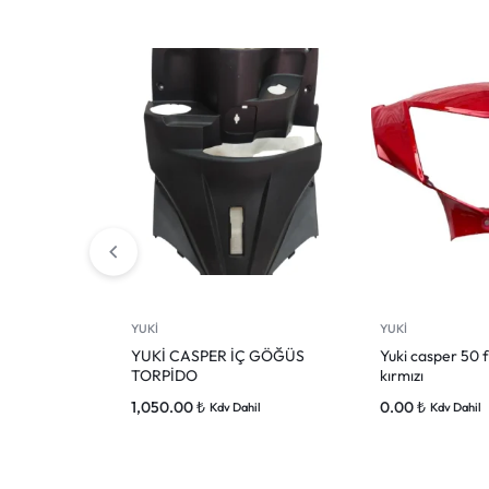
YUKİ
YUKİ
YUKİ CASPER İÇ GÖĞÜS
Yuki casper 50 f
TORPİDO
kırmızı
1,050.00
₺
0.00
₺
Kdv Dahil
Kdv Dahil