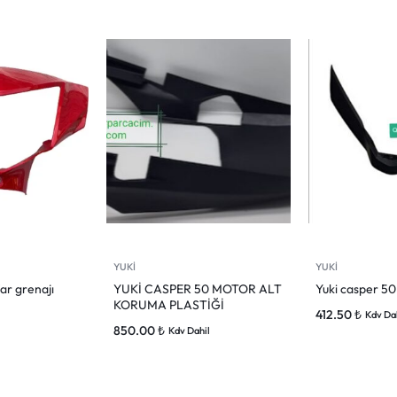
YUKİ
YUKİ
ar grenajı
YUKİ CASPER 50 MOTOR ALT
Yuki casper 50
KORUMA PLASTİĞİ
412.50
₺
Kdv Da
850.00
₺
Kdv Dahil