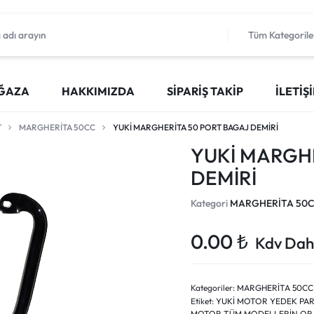
Tüm Kategorile
ĞAZA
HAKKIMIZDA
SIPARIŞ TAKIP
İLETIŞ
T
MARGHERİTA 50CC
YUKİ MARGHERİTA 50 PORT BAGAJ DEMİRİ
YUKİ MARGHE
DEMİRİ
Kategori
MARGHERİTA 50
0.00
₺
Kdv Dahi
Kategoriler:
MARGHERİTA 50CC
Etiket:
YUKİ MOTOR YEDEK PARÇ
MOTOR TÜM MODELLERİN ORJ