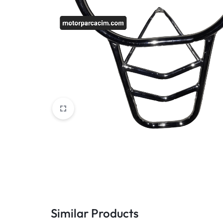
VOGE
YAMAHA
YUKI ATV
Genel
Similar Products