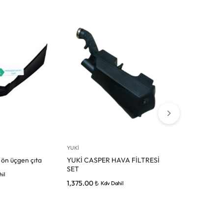
YUKİ
YUKİ
 ön üçgen çıta
YUKİ CASPER HAVA FİLTRESİ
Yuki casper ö
SET
2,200.00
₺
hil
K
1,375.00
₺
Kdv Dahil