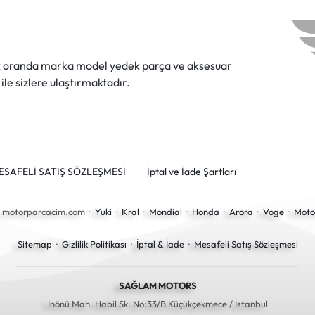
ok oranda marka model yedek parça ve aksesuar
 ile sizlere ulaştırmaktadır.
ESAFELİ SATIŞ SÖZLEŞMESİ
İptal ve İade Şartları
6 motorparcacim.com ·
Yuki
·
Kral
·
Mondial
·
Honda
·
Arora
·
Voge
·
Moto
Sitemap
·
Gizlilik Politikası
·
İptal & İade
·
Mesafeli Satış Sözleşmesi
SAĞLAM MOTORS
İnönü Mah. Habil Sk. No:33/B Küçükçekmece / İstanbul