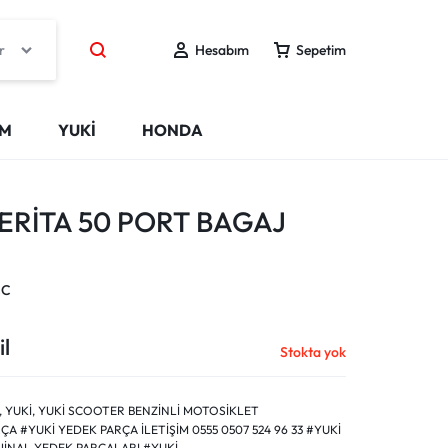
r
Hesabım
Sepetim
IM
YUKİ
HONDA
RİTA 50 PORT BAGAJ
CC
l
Stokta yok
,
YUKİ
,
YUKİ SCOOTER BENZİNLİ MOTOSİKLET
A #YUKİ YEDEK PARÇA İLETİŞİM 0555 0507 524 96 33 #YUKİ
İNAL YEDEK PARÇALARI #YUKİ