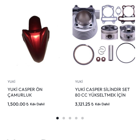
YUKİ
YUKİ
YUKİ CASPER ÖN
YUKİ CASPER SİLİNDİR SET
ÇAMURLUK
80 CC YÜKSELTMEK İÇİN
1,500.00
₺
3,121.25
₺
Kdv Dahil
Kdv Dahil