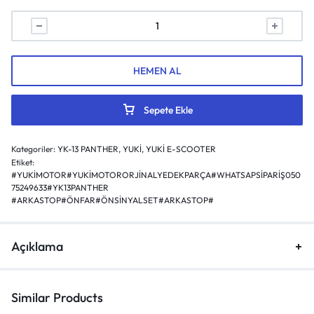
HEMEN AL
Sepete Ekle
Kategoriler:
YK-13 PANTHER
,
YUKİ
,
YUKİ E-SCOOTER
Etiket:
#YUKİMOTOR#YUKİMOTORORJİNALYEDEKPARÇA#WHATSAPSİPARİŞ050
75249633#YK13PANTHER
#ARKASTOP#ÖNFAR#ÖNSİNYALSET#ARKASTOP#
Açıklama
Similar Products