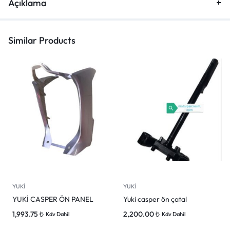
Açıklama
Similar Products
YUKİ
YUKİ
YUKİ CASPER ÖN PANEL
Yuki casper ön çatal
1,993.75
₺
2,200.00
₺
Kdv Dahil
Kdv Dahil