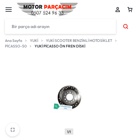
Ana Sayfa
YUKİ
YUKİ SCOOTER BENZİNLİ MOTOSİKLET
PİCASSO-50
YUKİ PİCASSO ÖN FREN DİSKİ
1/1