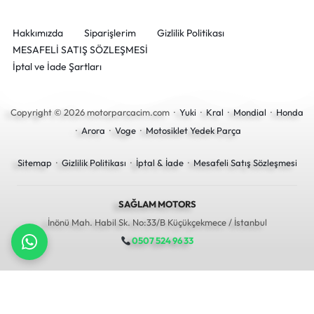
Hakkımızda
Siparişlerim
Gizlilik Politikası
MESAFELİ SATIŞ SÖZLEŞMESİ
İptal ve İade Şartları
Copyright © 2026 motorparcacim.com ·
Yuki
·
Kral
·
Mondial
·
Honda
·
Arora
·
Voge
·
Motosiklet Yedek Parça
Sitemap
·
Gizlilik Politikası
·
İptal & İade
·
Mesafeli Satış Sözleşmesi
SAĞLAM MOTORS
İnönü Mah. Habil Sk. No:33/B Küçükçekmece / İstanbul
0507 524 96 33