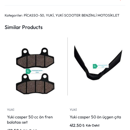
Kategoriler:
PİCASSO-50
,
YUKİ
,
YUKİ SCOOTER BENZİNLİ MOTOSİKLET
Similar Products
YUKİ
YUKİ
Yuki casper 50 cc ön fren
Yuki casper 50 ön üçgen çıta
balatası set
412.50
₺
Kdv Dahil