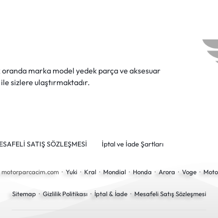
ok oranda marka model yedek parça ve aksesuar
 ile sizlere ulaştırmaktadır.
ESAFELİ SATIŞ SÖZLEŞMESİ
İptal ve İade Şartları
6 motorparcacim.com ·
Yuki
·
Kral
·
Mondial
·
Honda
·
Arora
·
Voge
·
Moto
Sitemap
·
Gizlilik Politikası
·
İptal & İade
·
Mesafeli Satış Sözleşmesi