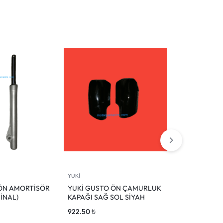
YUKİ
YUKİ
ÖN AMORTİSÖR
YUKİ GUSTO ÖN ÇAMURLUK
YUKİ FİFTY 
İNAL)
KAPAĞI SAĞ SOL SİYAH
BEYİN
922.50
₺
925.63
₺