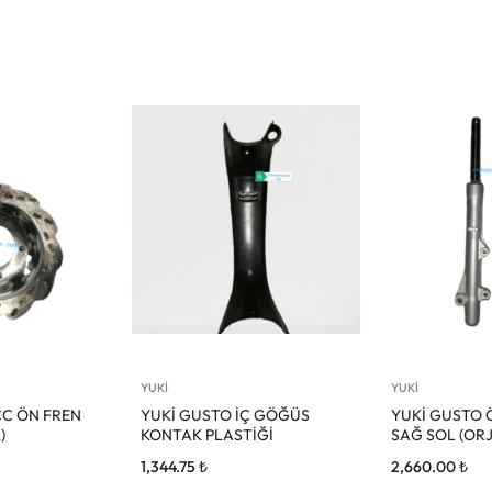
YUKİ
YUKİ
CC ÖN FREN
YUKİ GUSTO İÇ GÖĞÜS
YUKİ GUSTO 
)
KONTAK PLASTİĞİ
SAĞ SOL (ORJ
1,344.75
₺
2,660.00
₺