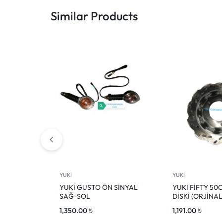
Similar Products
YUKİ
YUKİ
YUKİ GUSTO ÖN SİNYAL
YUKİ FİFTY 50
SAĞ-SOL
DİSKİ (ORJİNAL
1,350.00
₺
1,191.00
₺