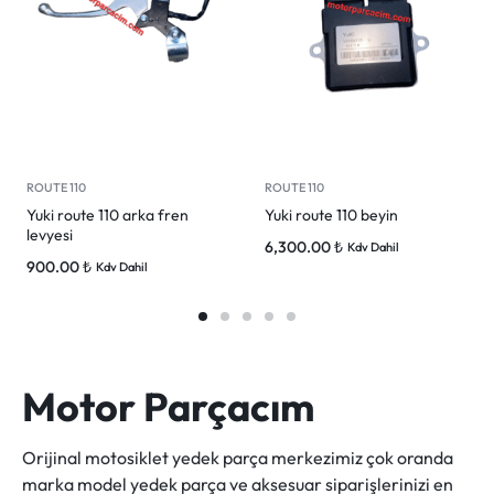
ROUTE 110
ROUTE 110
Yuki route 110 arka fren
Yuki route 110 beyin
levyesi
6,300.00
₺
Kdv Dahil
900.00
₺
Kdv Dahil
Motor Parçacım
Orijinal motosiklet yedek parça merkezimiz çok oranda
marka model yedek parça ve aksesuar siparişlerinizi en