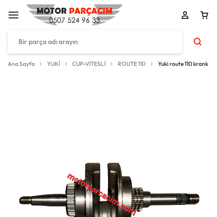
Ana Sayfa
YUKİ
CUP-VİTESLİ
ROUTE 110
Yuki route 110 krank