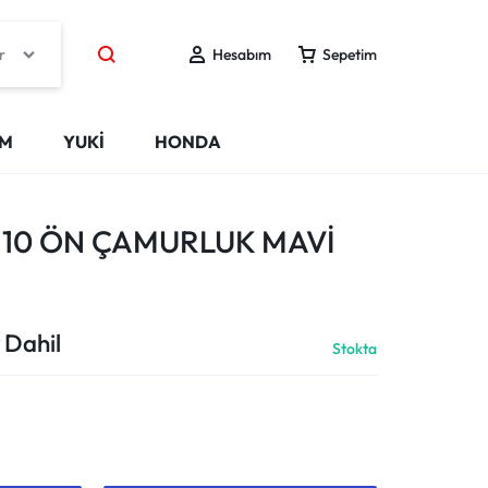
r
Hesabım
Sepetim
IM
YUKİ
HONDA
110 ÖN ÇAMURLUK MAVİ
 Dahil
Stokta