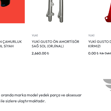
YUKİ
YUKİ
ÖN ÇAMURLUK
YUKİ GUSTO ÖN AMORTİSÖR
YUKİ GUSTO D
OL SİYAH
SAĞ SOL (ORJİNAL)
KIRMIZI
2,660.00
₺
0.00
₺
Kdv Dahi
ok oranda marka model yedek parça ve aksesuar
 ile sizlere ulaştırmaktadır.