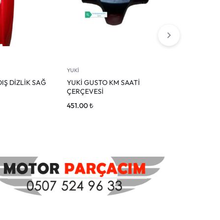
YUKİ
YUKİ
IŞ DİZLİK SAĞ
YUKİ GUSTO KM SAATİ
YUKİ GUSTO 
ÇERÇEVESİ
KIRMIZI
451.00
₺
0.00
₺
l