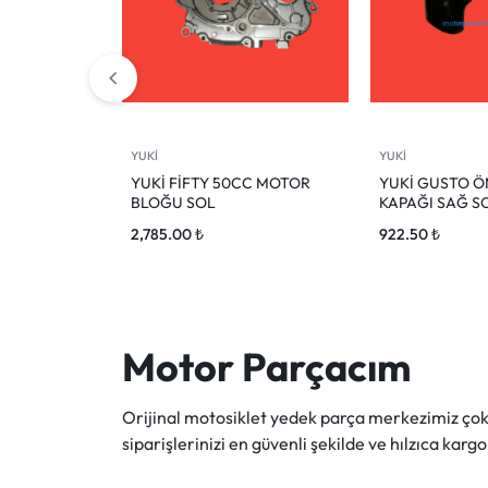
YUKİ
YUKİ
YUKİ FİFTY 50CC MOTOR
YUKİ GUSTO 
BLOĞU SOL
KAPAĞI SAĞ S
2,785.00
₺
922.50
₺
Motor Parçacım
Orijinal motosiklet yedek parça merkezimiz ç
siparişlerinizi en güvenli şekilde ve hılzıca kargo