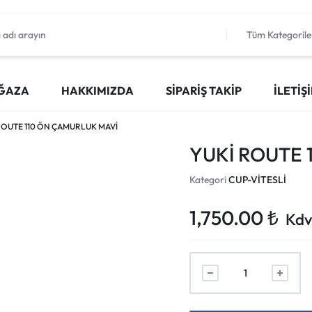
Tüm Kategorile
ĞAZA
HAKKIMIZDA
SIPARIŞ TAKIP
İLETIŞ
ROUTE 110 ÖN ÇAMURLUK MAVİ
YUKİ ROUTE 
Kategori
CUP-VİTESLİ
1,750.00
₺
Kdv