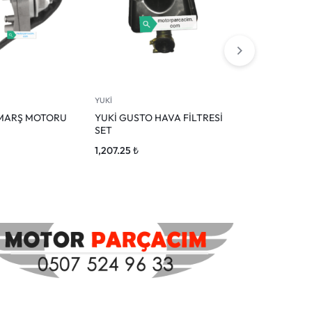
YUKİ
YUKİ
 MARŞ MOTORU
YUKİ GUSTO HAVA FİLTRESİ
YUKİ GUST
SET
0.00
₺
1,207.25
₺