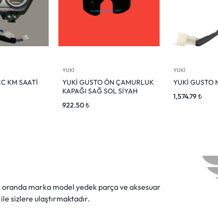
YUKİ
YUKİ
CC KM SAATİ
YUKİ GUSTO ÖN ÇAMURLUK
YUKİ GUSTO
KAPAĞI SAĞ SOL SİYAH
1,574.79
₺
922.50
₺
ok oranda marka model yedek parça ve aksesuar
 ile sizlere ulaştırmaktadır.