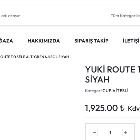
Tüm Kategorile
ĞAZA
HAKKIMIZDA
SIPARIŞ TAKIP
İLETIŞ
ROUTE 110 SELE ALTI GRENAJI SOL SİYAH
YUKİ ROUTE 1
SİYAH
Kategori
CUP-VİTESLİ
1,925.00
₺
Kdv