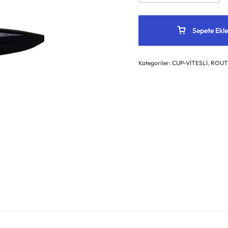
Sepete Ekle
Kategoriler:
CUP-VİTESLİ
,
ROUTE