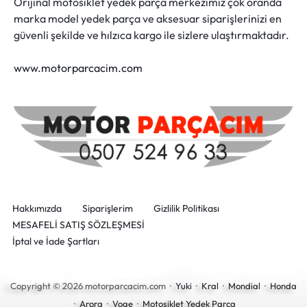
Orijinal motosiklet yedek parça merkezimiz çok oranda
marka model yedek parça ve aksesuar siparişlerinizi en
güvenli şekilde ve hılzıca kargo ile sizlere ulaştırmaktadır.
www.motorparcacim.com
Hakkımızda
Siparişlerim
Gizlilik Politikası
MESAFELİ SATIŞ SÖZLEŞMESİ
İptal ve İade Şartları
Copyright © 2026 motorparcacim.com ·
Yuki
·
Kral
·
Mondial
·
Honda
·
Arora
·
Voge
·
Motosiklet Yedek Parça