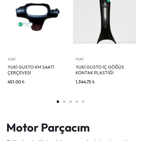
YUKİ
YUKİ
YUKİ GUSTO KM SAATİ
YUKİ GUSTO İÇ GÖĞÜS
ÇERÇEVESİ
KONTAK PLASTİĞİ
451.00
₺
1,344.75
₺
Motor Parçacım