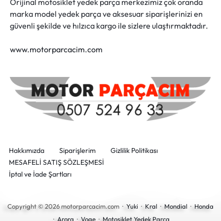
Orijinal motosiklet yedek parça merkezimiz çok oranda
marka model yedek parça ve aksesuar siparişlerinizi en
güvenli şekilde ve hılzıca kargo ile sizlere ulaştırmaktadır.
www.motorparcacim.com
Hakkımızda
Siparişlerim
Gizlilik Politikası
MESAFELİ SATIŞ SÖZLEŞMESİ
İptal ve İade Şartları
Copyright © 2026 motorparcacim.com ·
Yuki
·
Kral
·
Mondial
·
Honda
·
Arora
·
Voge
·
Motosiklet Yedek Parça