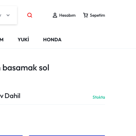
r
Hesabım
Sepetim
IM
YUKİ
HONDA
n basamak sol
v Dahil
Stokta