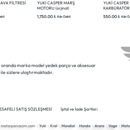
AVA FİLTRESİ
YUKİ CASPER MARŞ
YUKİ CASPER
MOTORU (orjinal)
KARBÜRATÖR
1,750.00
₺
550.00
₺
ahil
Kdv Dahil
Kdv D
ok oranda marka model yedek parça ve aksesuar
 ile sizlere ulaştırmaktadır.
ESAFELİ SATIŞ SÖZLEŞMESİ
İptal ve İade Şartları
6 motorparcacim.com ·
Yuki
·
Kral
·
Mondial
·
Honda
·
Arora
·
Voge
·
Moto