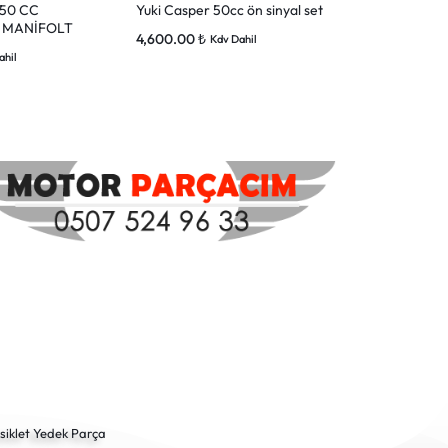
 50 CC
Yuki Casper 50cc ön sinyal set
YUKİ CASPE
 MANİFOLT
TORPİDO
4,600.00
₺
Kdv Dahil
1,050.00
₺
ahil
Kd
siklet Yedek Parça