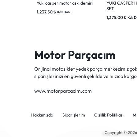
Yuki casper motor askı demiri
YUKİ CASPER H
SET
1,237.50
₺
Kdv Dahil
1,375.00
₺
Kdv D
Motor Parçacım
Orijinal motosiklet yedek parça merkezimiz ç
siparişlerinizi en güvenli şekilde ve hılzıca kargo
www.motorparcacim.com
Hakkımızda
Siparişlerim
Gizlilik Politikası
M
Copyright © 202