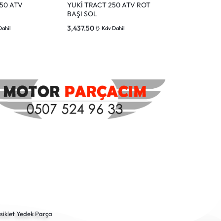
50 ATV
YUKİ TRACT 250 ATV ROT
YUKİ LX 200
BAŞI SOL
KONJEKTÖR
3,437.50
₺
1,555.40
₺
Dahil
Kdv Dahil
Kd
siklet Yedek Parça