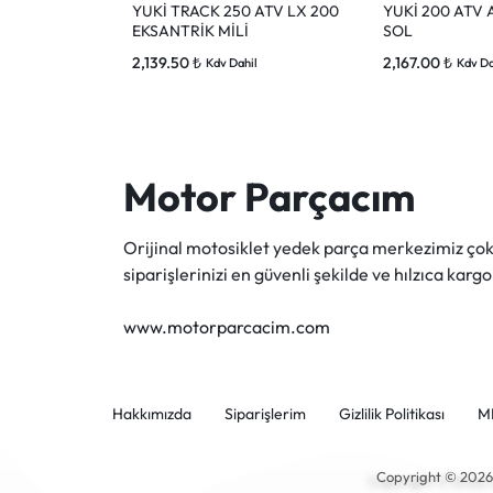
YUKİ TRACK 250 ATV LX 200
YUKİ 200 ATV 
EKSANTRİK MİLİ
SOL
2,139.50
₺
2,167.00
₺
Kdv Dahil
Kdv Da
Motor Parçacım
Orijinal motosiklet yedek parça merkezimiz ç
siparişlerinizi en güvenli şekilde ve hılzıca kargo
www.motorparcacim.com
Hakkımızda
Siparişlerim
Gizlilik Politikası
M
Copyright © 202