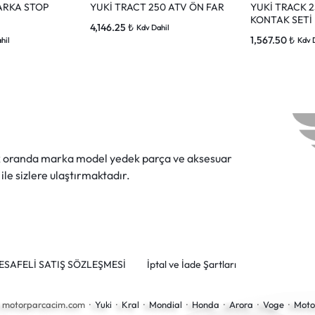
ARKA STOP
YUKİ TRACT 250 ATV ÖN FAR
YUKİ TRACK 2
KONTAK SETİ
4,146.25
₺
Kdv Dahil
1,567.50
₺
hil
Kdv 
ok oranda marka model yedek parça ve aksesuar
 ile sizlere ulaştırmaktadır.
ESAFELİ SATIŞ SÖZLEŞMESİ
İptal ve İade Şartları
6 motorparcacim.com ·
Yuki
·
Kral
·
Mondial
·
Honda
·
Arora
·
Voge
·
Moto