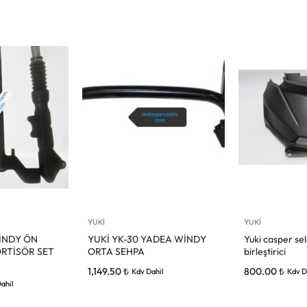
YUKİ
YUKİ
İNDY ÖN
YUKİ YK-30 YADEA WİNDY
Yuki casper sel
RTİSÖR SET
ORTA SEHPA
birleştirici
1,149.50
₺
800.00
₺
Kdv Dahil
Kdv D
ahil