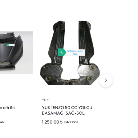
YUKİ
YUKİ
e altı ön
YUKİ ENZO 50 CC YOLCU
YUKİ PİCAS
BASAMAĞI SAĞ-SOL
SAATİ ÇERÇ
1,250.00
₺
0.00
₺
ahil
Kdv Dahil
Kdv Dah