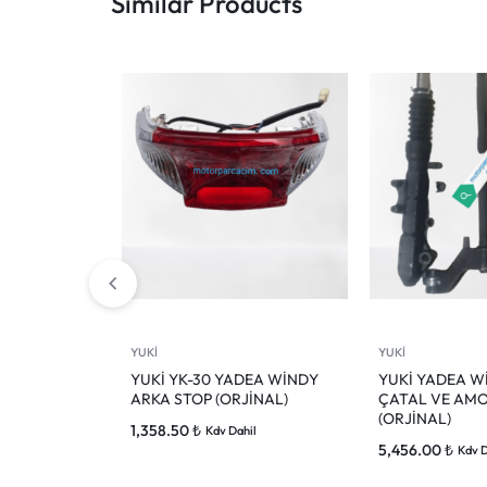
Similar Products
YUKİ
YUKİ
YUKİ YK-30 YADEA WİNDY
YUKİ YADEA W
ARKA STOP (ORJİNAL)
ÇATAL VE AMO
(ORJİNAL)
1,358.50
₺
Kdv Dahil
5,456.00
₺
Kdv D