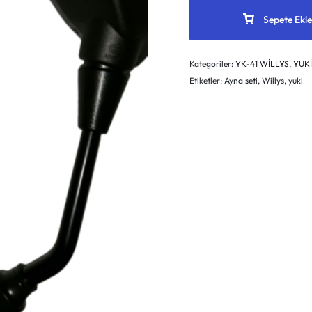
Sepete Ekle
Kategoriler:
YK-41 WİLLYS
,
YUK
Etiketler:
Ayna seti
,
Willys
,
yuki