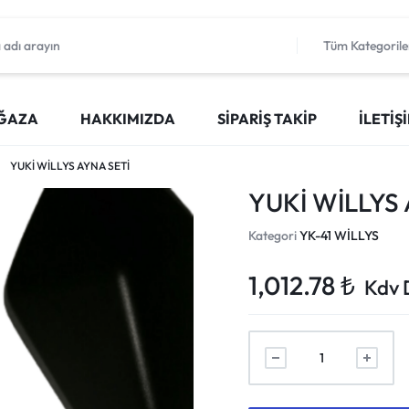
Tüm Kategorile
ĞAZA
HAKKIMIZDA
SIPARIŞ TAKIP
İLETIŞ
YUKİ WİLLYS AYNA SETİ
YUKİ WİLLYS 
Kategori
YK-41 WİLLYS
1,012.78
₺
Kdv 