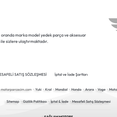
ok oranda marka model yedek parça ve aksesuar
 ile sizlere ulaştırmaktadır.
ESAFELİ SATIŞ SÖZLEŞMESİ
İptal ve İade Şartları
6 motorparcacim.com ·
Yuki
·
Kral
·
Mondial
·
Honda
·
Arora
·
Voge
·
Moto
Sitemap
·
Gizlilik Politikası
·
İptal & İade
·
Mesafeli Satış Sözleşmesi
SAĞLAM MOTORS