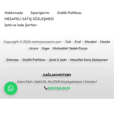
Hakkımızda
Siparişlerim
Gizlilik Politikası
MESAFELİ SATIŞ SÖZLEŞMESİ
İptal ve İade Şartları
Copyright © 2026 motorparcacim.com ·
Yuki
·
Kral
·
Mondial
·
Honda
·
Arora
·
Voge
·
Motosiklet Yedek Parça
Sitemap
·
Gizlilik Politikası
·
İptal & İade
·
Mesafeli Satış Sözleşmesi
SAĞLAM MOTORS
İnönü Mah. Habil Sk. No:33/B Küçükçekmece / İstanbul
0507 524 96 33