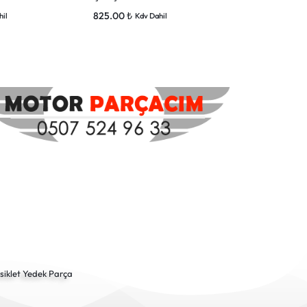
825.00
₺
800.00
₺
hil
Kdv Dahil
Kdv 
siklet Yedek Parça