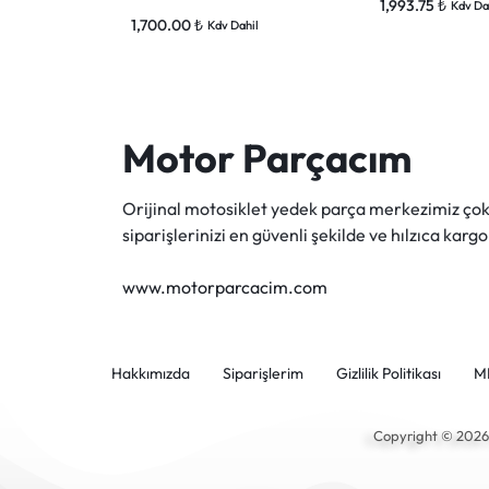
1,993.75
₺
Kdv Da
1,700.00
₺
Kdv Dahil
Motor Parçacım
Orijinal motosiklet yedek parça merkezimiz ç
siparişlerinizi en güvenli şekilde ve hılzıca kargo
www.motorparcacim.com
Hakkımızda
Siparişlerim
Gizlilik Politikası
M
Copyright © 202