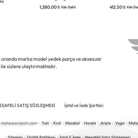
hil
1,380.00
₺
412.50
₺
Kdv Dahil
Kdv Da
ok oranda marka model yedek parça ve aksesuar
 ile sizlere ulaştırmaktadır.
ESAFELİ SATIŞ SÖZLEŞMESİ
İptal ve İade Şartları
6 motorparcacim.com ·
Yuki
·
Kral
·
Mondial
·
Honda
·
Arora
·
Voge
·
Moto
Sitemap
·
Gizlilik Politikası
·
İptal & İade
·
Mesafeli Satış Sözleşmesi