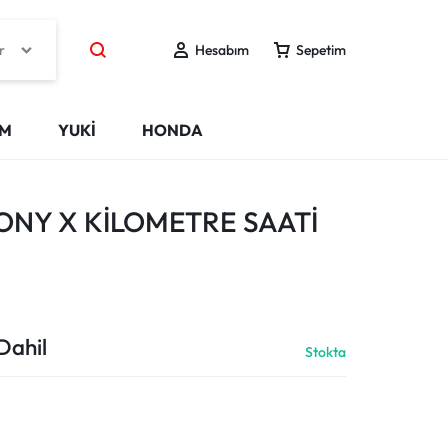
r
Hesabım
Sepetim
IM
YUKİ
HONDA
PONY X KİLOMETRE SAATİ
Dahil
Stokta