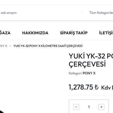
Tüm Kategorile
ĞAZA
HAKKIMIZDA
SIPARIŞ TAKIP
İLETIŞ
NY X
YUKİ YK-32 PONY X KİLOMETRE SAATİ ÇERÇEVESİ
YUKİ YK-32 
ÇERÇEVESİ
Kategori
PONY X
1,278.75
₺
Kdv 