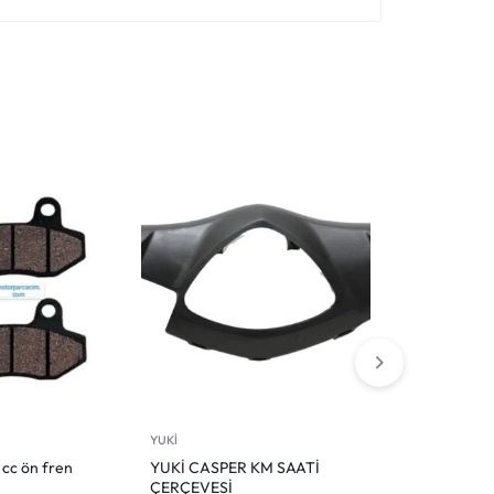
YUKİ
YUKİ
 cc ön fren
YUKİ CASPER KM SAATİ
Yuki casper se
ÇERÇEVESİ
birleştirici