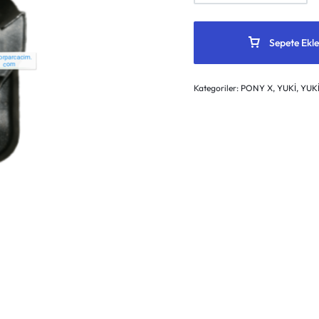
Sepete Ekle
Kategoriler:
PONY X
,
YUKİ
,
YUKİ