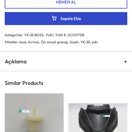
HEMEN AL
Sepete Ekle
Kategoriler:
YK-35 BOSS
,
YUKİ
,
YUKİ E-SCOOTER
Etiketler:
boss
,
Kırmızı
,
Ön sinyal grenajı
,
Siyah
,
YK-35
,
yuki
Açıklama
Similar Products