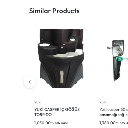
Similar Products
YUKİ
YUKİ
YUKİ CASPER İÇ GÖĞÜS
Yuki casper 50 c
TORPİDO
basamağı sağ-so
1,050.00
₺
1,380.00
₺
Kdv Dahil
Kdv D