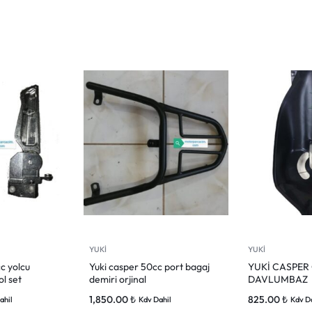
YUKİ
YUKİ
c yolcu
Yuki casper 50cc port bagaj
YUKİ CASPER 
l set
demiri orjinal
DAVLUMBAZ
1,850.00
₺
825.00
₺
ahil
Kdv Dahil
Kdv D