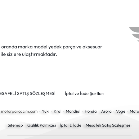
ok oranda marka model yedek parça ve aksesuar
 ile sizlere ulaştırmaktadır.
ESAFELİ SATIŞ SÖZLEŞMESİ
İptal ve İade Şartları
6 motorparcacim.com ·
Yuki
·
Kral
·
Mondial
·
Honda
·
Arora
·
Voge
·
Moto
Sitemap
·
Gizlilik Politikası
·
İptal & İade
·
Mesafeli Satış Sözleşmesi