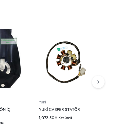
YUKİ
YUKİ
ÖN İÇ
YUKİ CASPER STATÖR
YUKİ CASPE
1,072.50
₺
2,475.00
₺
Kdv Dahil
Kd
ahil