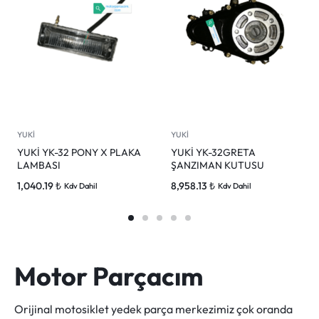
YUKİ
YUKİ
YUKİ YK-32 PONY X PLAKA
YUKİ YK-32GRETA
LAMBASI
ŞANZIMAN KUTUSU
1,040.19
₺
8,958.13
₺
Kdv Dahil
Kdv Dahil
Motor Parçacım
Orijinal motosiklet yedek parça merkezimiz çok oranda