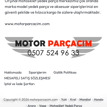
Orijinal motosiklet yedek parça merkezimiz çok oranda
marka model yedek parça ve aksesuar siparişlerinizi en
güvenli şekilde ve hılzıca kargo ile sizlere ulaştırmaktadır.
www.motorparcacim.com
Hakkımızda
Siparişlerim
Gizlilik Politikası
MESAFELİ SATIŞ SÖZLEŞMESİ
İptal ve İade Şartları
Copyright © 2026 motorparcacim.com ·
Yuki
·
Kral
·
Mondial
·
Honda
·
Arora
·
Voge
·
Motosiklet Yedek Parça