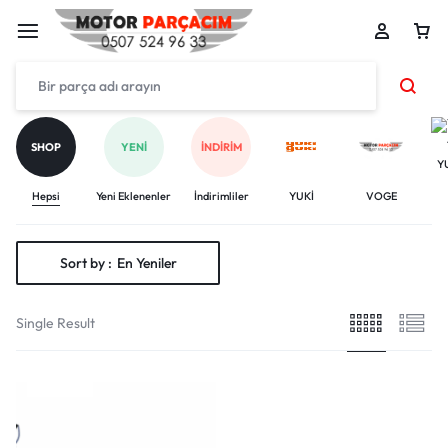
SHOP
YENI
İNDIRIM
Y
Hepsi
Yeni Eklenenler
İndirimliler
YUKİ
VOGE
Sort by :
En Yeniler
Single Result