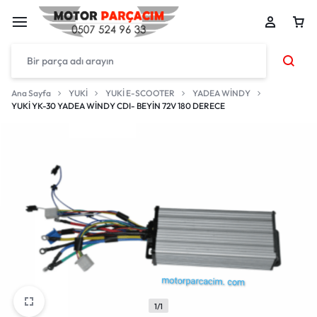
Ana Sayfa
YUKİ
YUKİ E-SCOOTER
YADEA WİNDY
YUKİ YK-30 YADEA WİNDY CDI- BEYİN 72V 180 DERECE
1/1