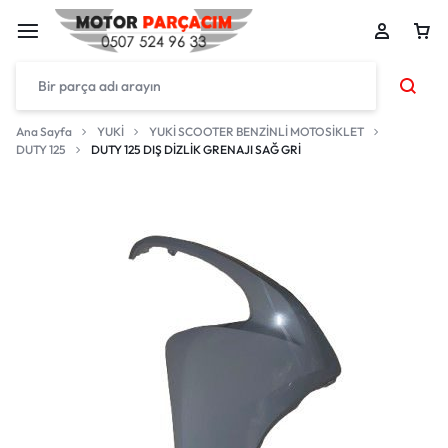
Ana Sayfa
YUKİ
YUKİ SCOOTER BENZİNLİ MOTOSİKLET
DUTY 125
DUTY 125 DIŞ DİZLİK GRENAJI SAĞ GRİ