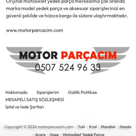
Orijinal motosiklet yedek parça merkezimiz çok oranda
marka model yedek parça ve aksesuar siparişlerinizi en
güvenli şekilde ve hılzıca kargo ile sizlere ulaştırmaktadır.
www.motorparcacim.com
Hakkımızda
Siparişlerim
Gizlilik Politikası
MESAFELİ SATIŞ SÖZLEŞMESİ
İptal ve İade Şartları
Copyright © 2026 motorparcacim.com ·
Yuki
·
Kral
·
Mondial
·
Honda
·
Arora
·
Voge
·
Motosiklet Yedek Parça