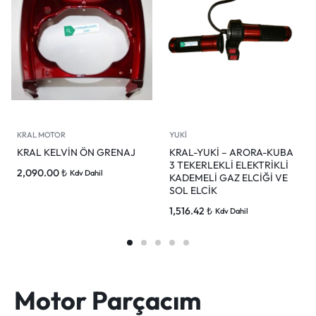
KRAL MOTOR
YUKİ
KRAL KELVİN ÖN GRENAJ
KRAL-YUKİ – ARORA-KUBA
3 TEKERLEKLİ ELEKTRİKLİ
2,090.00
₺
Kdv Dahil
KADEMELİ GAZ ELCİĞİ VE
SOL ELCİK
1,516.42
₺
Kdv Dahil
Motor Parçacım