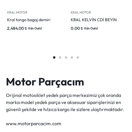
KRAL MOTOR
KRAL MOTOR
Kral tongo bagaj demiri
KRAL KELVİN CDİ BEYİN
2,484.00
₺
0.00
₺
Kdv Dahil
Kdv Dahil
Motor Parçacım
Orijinal motosiklet yedek parça merkezimiz çok oranda
marka model yedek parça ve aksesuar siparişlerinizi en
güvenli şekilde ve hılzıca kargo ile sizlere ulaştırmaktadır.
www.motorparcacim.com