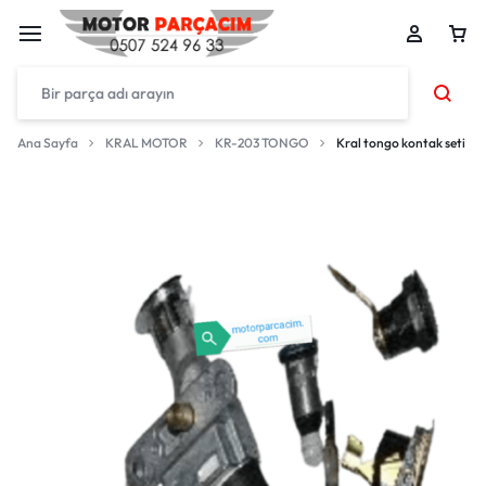
Ana Sayfa
KRAL MOTOR
KR-203 TONGO
Kral tongo kontak seti