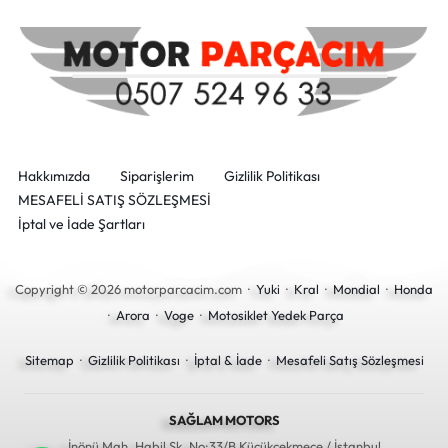
Hakkımızda
Siparişlerim
Gizlilik Politikası
MESAFELİ SATIŞ SÖZLEŞMESİ
İptal ve İade Şartları
Copyright © 2026 motorparcacim.com ·
Yuki
·
Kral
·
Mondial
·
Honda
·
Arora
·
Voge
·
Motosiklet Yedek Parça
Sitemap
·
Gizlilik Politikası
·
İptal & İade
·
Mesafeli Satış Sözleşmesi
SAĞLAM MOTORS
İnönü Mah. Habil Sk. No:33/B Küçükçekmece / İstanbul