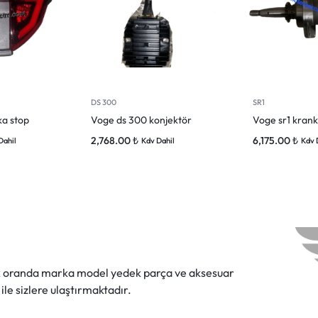
DS 300
SR1
ka stop
Voge ds 300 konjektör
Voge sr1 krank
2,768.00
₺
6,175.00
₺
Dahil
Kdv Dahil
Kdv 
ok oranda marka model yedek parça ve aksesuar
 ile sizlere ulaştırmaktadır.