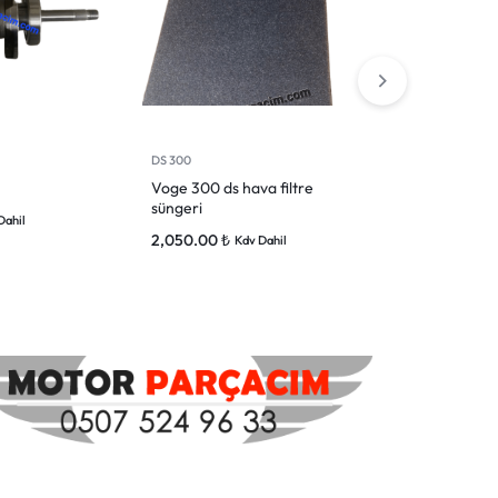
DS 300
DS 300
Voge 300 ds hava filtre
Voge 300 ds ö
süngeri
1,775.00
₺
Dahil
Kdv
2,050.00
₺
Kdv Dahil