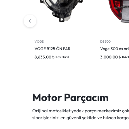
VOGE
DS 300
VOGE R125 ÖN FAR
Voge 300 ds ar
8,635.00
₺
3,000.00
₺
Kdv Dahil
Kdv 
Motor Parçacım
Orijinal motosiklet yedek parça merkezimiz ç
siparişlerinizi en güvenli şekilde ve hılzıca kargo