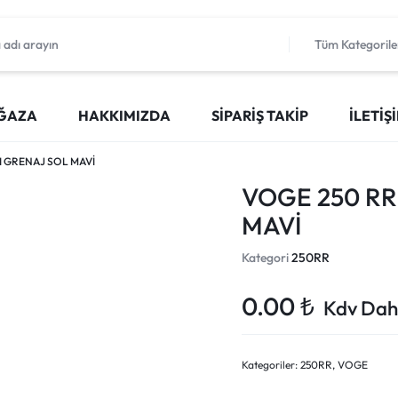
Tüm Kategorile
ĞAZA
HAKKIMIZDA
SIPARIŞ TAKIP
İLETIŞ
I GRENAJ SOL MAVİ
VOGE 250 RR
MAVİ
Kategori
250RR
0.00
₺
Kdv Dahi
Kategoriler:
250RR
,
VOGE