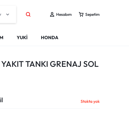
r
Hesabım
Sepetim
IM
YUKİ
HONDA
 YAKIT TANKI GRENAJ SOL
l
Stokta yok