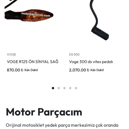
VOGE
DS 300
VOGE R125 ÖN SİNYAL SAĞ
Voge 300 ds vites pedalı
870.00
₺
2,070.00
₺
Kdv Dahil
Kdv Dahil
Motor Parçacım
Orijinal motosiklet yedek parça merkezimiz çok oranda